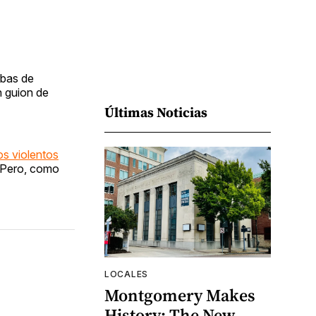
rbas de
n guion de
Últimas Noticias
tos violentos
. Pero, como
LOCALES
Montgomery Makes
History: The New