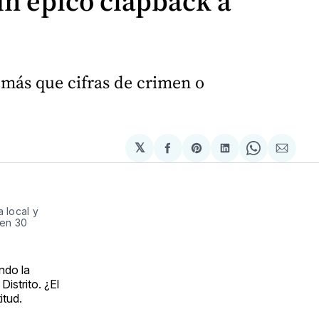
un épico clapback a
más que cifras de crimen o
𝕏
Compartir
Share
Compartir
Share
Compa
en
on
en
on
via
Facebook
Pinterest
LinkedIn
WhatsApp
Email
local y 
en 30 
ndo la
istrito. ¿El
itud.