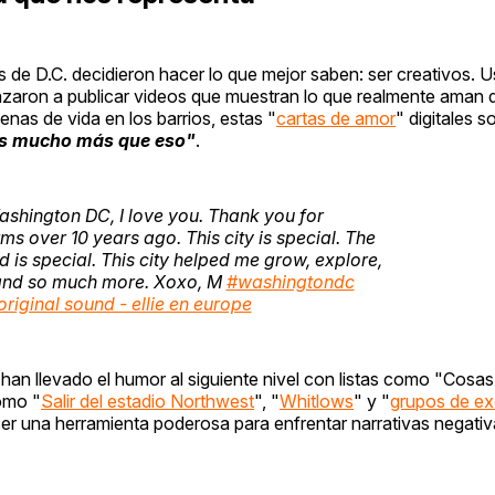
rs de D.C. decidieron hacer lo que mejor saben: ser creativos. 
aron a publicar videos que muestran lo que realmente aman d
nas de vida en los barrios, estas "
cartas de amor
" digitales 
 es mucho más que eso"
.
shington DC, I love you. Thank you for
 over 10 years ago. This city is special. The
 is special. This city helped me grow, explore,
t and so much more. Xoxo, M
#washingtondc
riginal sound - ellie en europe
s han llevado el humor al siguiente nivel con listas como "Cosa
omo "
Salir del estadio Northwest
", "
Whitlows
" y "
grupos de ex
ser una herramienta poderosa para enfrentar narrativas negativ