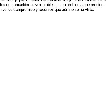
es a largo plazo deben centrarse en los jóvenes. La falta de 
llos en comunidades vulnerables, es un problema que requiere
ivel de compromiso y recursos que aún no se ha visto.