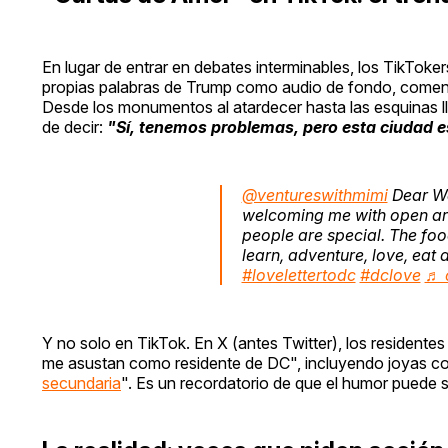
En lugar de entrar en debates interminables, los TikToke
propias palabras de Trump como audio de fondo, comenz
Desde los monumentos al atardecer hasta las esquinas lle
de decir:
"Sí, tenemos problemas, pero esta ciudad
@ventureswithmimi
Dear Wa
welcoming me with open arms
people are special. The food
learn, adventure, love, ea
#lovelettertodc
#dclove
♬ o
Y no solo en TikTok. En X (antes Twitter), los residente
me asustan como residente de DC", incluyendo joyas c
secundaria
". Es un recordatorio de que el humor puede 