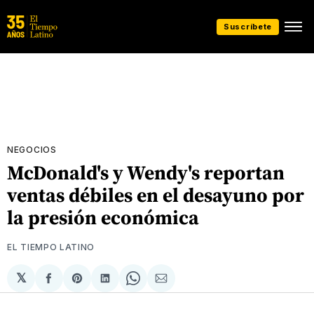
Suscríbete
NEGOCIOS
McDonald's y Wendy's reportan
ventas débiles en el desayuno por
la presión económica
EL TIEMPO LATINO
𝕏
Compartir
Share
Compartir
Share
Compartir
en
on
en
on
via
Facebook
Pinterest
LinkedIn
WhatsApp
Email