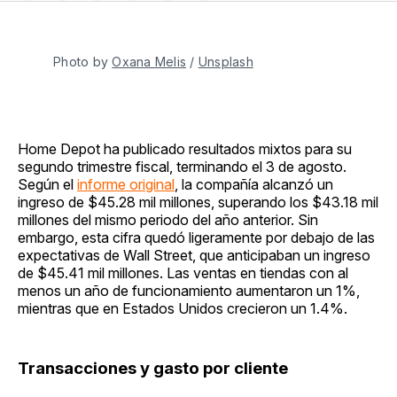
en
on
en
on
via
Facebook
Pinterest
LinkedIn
WhatsApp
Email
Photo by 
Oxana Melis
 / 
Unsplash
Home Depot ha publicado resultados mixtos para su
segundo trimestre fiscal, terminando el 3 de agosto.
Según el
informe original
, la compañía alcanzó un
ingreso de $45.28 mil millones, superando los $43.18 mil
millones del mismo periodo del año anterior. Sin
embargo, esta cifra quedó ligeramente por debajo de las
expectativas de Wall Street, que anticipaban un ingreso
de $45.41 mil millones. Las ventas en tiendas con al
menos un año de funcionamiento aumentaron un 1%,
mientras que en Estados Unidos crecieron un 1.4%.
Transacciones y gasto por cliente