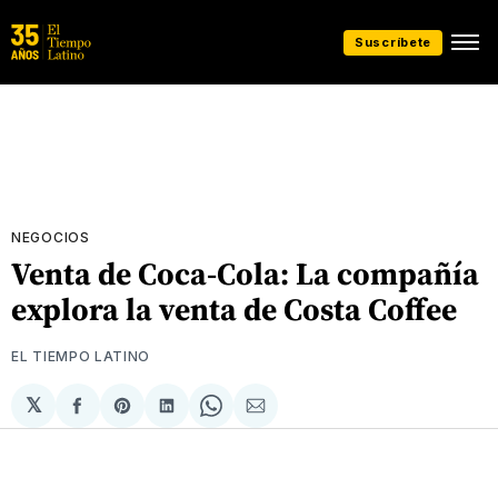
Suscríbete
NEGOCIOS
Venta de Coca-Cola: La compañía
explora la venta de Costa Coffee
EL TIEMPO LATINO
𝕏
Compartir
Share
Compartir
Share
Compartir
en
on
en
on
via
Facebook
Pinterest
LinkedIn
WhatsApp
Email