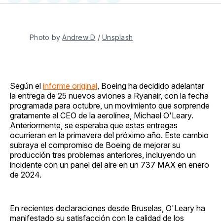
en
on
en
on
via
Facebook
Pinterest
LinkedIn
WhatsApp
Email
Photo by 
Andrew D
 / 
Unsplash
Según el
informe original
, Boeing ha decidido adelantar
la entrega de 25 nuevos aviones a Ryanair, con la fecha
programada para octubre, un movimiento que sorprende
gratamente al CEO de la aerolínea, Michael O'Leary.
Anteriormente, se esperaba que estas entregas
ocurrieran en la primavera del próximo año. Este cambio
subraya el compromiso de Boeing de mejorar su
producción tras problemas anteriores, incluyendo un
incidente con un panel del aire en un 737 MAX en enero
de 2024.
En recientes declaraciones desde Bruselas, O'Leary ha
manifestado su satisfacción con la calidad de los