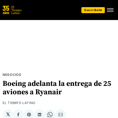
Suscríbete
NEGOCIOS
Boeing adelanta la entrega de 25
aviones a Ryanair
EL TIEMPO LATINO
𝕏
Compartir
Share
Compartir
Share
Compartir