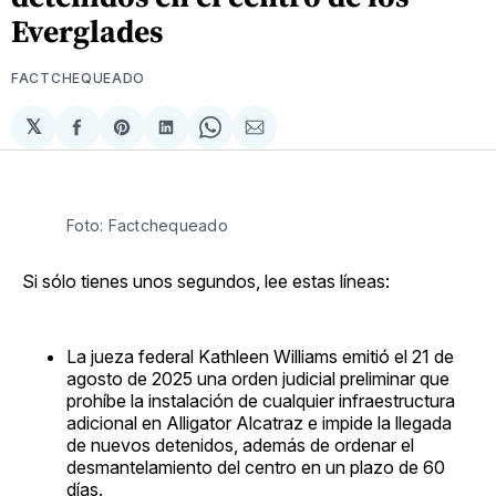
Everglades
FACTCHEQUEADO
𝕏
Compartir
Share
Compartir
Share
Compartir
en
on
en
on
via
Facebook
Pinterest
LinkedIn
WhatsApp
Email
Foto: Factchequeado
Si sólo tienes unos segundos, lee estas líneas:
La jueza federal Kathleen Williams emitió el 21 de
agosto de 2025 una orden judicial preliminar que
prohíbe la instalación de cualquier infraestructura
adicional en Alligator Alcatraz e impide la llegada
de nuevos detenidos, además de ordenar el
desmantelamiento del centro en un plazo de 60
días.