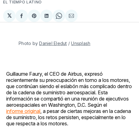
EL TIEMPO LATINO
𝕏
Compartir
Share
Compartir
Share
Compartir
en
on
en
on
via
Facebook
Pinterest
LinkedIn
WhatsApp
Email
Photo by 
Daniel Eledut
 / 
Unsplash
Guillaume Faury, el CEO de Airbus, expresó
recientemente su preocupación en torno a los motores,
que continúan siendo el eslabón más complicado dentro
de la cadena de suministro aeroespacial. Esta
información se compartió en una reunión de ejecutivos
aeroespaciales en Washington, D.C. Según el
informe original
, a pesar de ciertas mejoras en la cadena
de suministro, los retos persisten, especialmente en lo
que respecta a los motores.