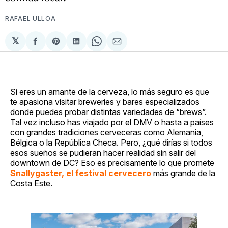
RAFAEL ULLOA
𝕏
Compartir
Share
Compartir
Share
Compartir
en
on
en
on
via
Facebook
Pinterest
LinkedIn
WhatsApp
Email
Si eres un amante de la cerveza, lo más seguro es que
te apasiona visitar breweries y bares especializados
donde puedes probar distintas variedades de “brews”.
Tal vez incluso has viajado por el DMV o hasta a países
con grandes tradiciones cerveceras como Alemania,
Bélgica o la República Checa. Pero, ¿qué dirías si todos
esos sueños se pudieran hacer realidad sin salir del
downtown de DC? Eso es precisamente lo que promete
Snallygaster, el festival cervecero
más grande de la
Costa Este.