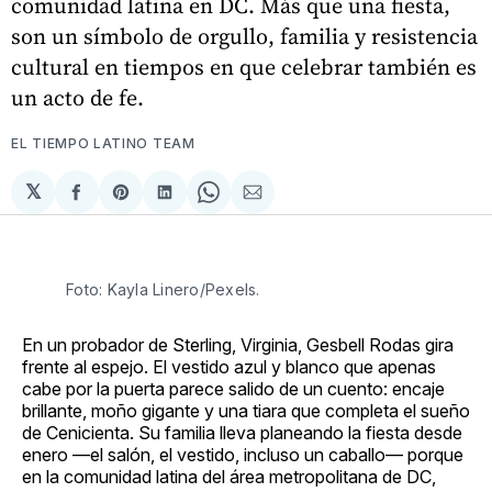
comunidad latina en DC. Más que una fiesta,
son un símbolo de orgullo, familia y resistencia
cultural en tiempos en que celebrar también es
un acto de fe.
EL TIEMPO LATINO TEAM
𝕏
Compartir
Share
Compartir
Share
Compartir
en
on
en
on
via
Facebook
Pinterest
LinkedIn
WhatsApp
Email
Foto: Kayla Linero/Pexels. 
En un probador de Sterling, Virginia, Gesbell Rodas gira
frente al espejo. El vestido azul y blanco que apenas
cabe por la puerta parece salido de un cuento: encaje
brillante, moño gigante y una tiara que completa el sueño
de Cenicienta. Su familia lleva planeando la fiesta desde
enero —el salón, el vestido, incluso un caballo— porque
en la comunidad latina del área metropolitana de DC,