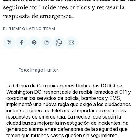
seguimiento incidentes críticos y retrasar la
respuesta de emergencia.
EL TIEMPO LATINO TEAM
𝕏
Compartir
Share
Compartir
Share
Compartir
en
on
en
on
via
Facebook
Pinterest
LinkedIn
WhatsApp
Email
Foto: Image Hunter.
La Oficina de Comunicaciones Unificadas (OUC) de
Washington DC, responsable de recibir llamadas al 911 y
coordinar los servicios de policía, bomberos y EMS,
implementó una nueva regla que exige a los ciudadanos
incluir su número de teléfono al reportar errores en las
respuestas de emergencia. La medida, que según la
ciudad busca mejorar la investigación de incidentes, ha
generado alarma entre defensores de la seguridad que
temen que muchos casos queden sin seguimiento.