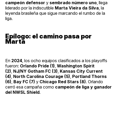
campeón defensor
y
sembrado número uno
, llega
liderado por la indiscutible
Marta Vieira da Silva
, la
leyenda brasileña que sigue marcando el rumbo de la
liga.
Epílogo: el camino pasa por
Marta
En
2024
, los ocho equipos clasificados a los playoffs
fueron:
Orlando Pride (1)
,
Washington Spirit
(2)
,
NJ/NY Gotham FC (3)
,
Kansas City Current
(4)
,
North Carolina Courage (5)
,
Portland Thorns
(6)
,
Bay FC (7)
y
Chicago Red Stars (8)
. Orlando
cerró esa campaña como
campeón de liga y ganador
del NWSL Shield
.