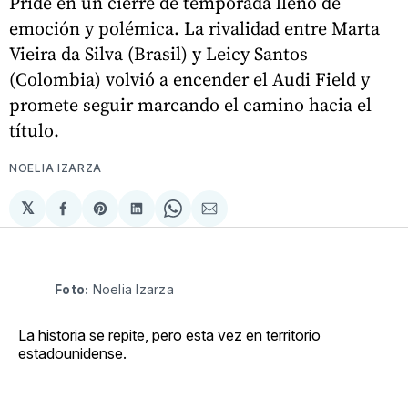
Pride en un cierre de temporada lleno de
emoción y polémica. La rivalidad entre Marta
Vieira da Silva (Brasil) y Leicy Santos
(Colombia) volvió a encender el Audi Field y
promete seguir marcando el camino hacia el
título.
NOELIA IZARZA
𝕏
Compartir
Share
Compartir
Share
Compartir
en
on
en
on
via
Facebook
Pinterest
LinkedIn
WhatsApp
Email
Foto:
 Noelia Izarza
La historia se repite, pero esta vez en territorio
estadounidense.