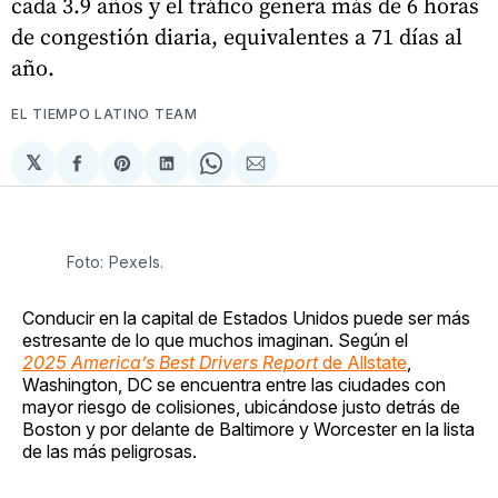
cada 3.9 años y el tráfico genera más de 6 horas
de congestión diaria, equivalentes a 71 días al
año.
EL TIEMPO LATINO TEAM
𝕏
Compartir
Share
Compartir
Share
Compartir
en
on
en
on
via
Facebook
Pinterest
LinkedIn
WhatsApp
Email
Foto: Pexels. 
Conducir en la capital de Estados Unidos puede ser más
estresante de lo que muchos imaginan. Según el
2025 America’s Best Drivers Report
de Allstate
,
Washington, DC se encuentra entre las ciudades con
mayor riesgo de colisiones, ubicándose justo detrás de
Boston y por delante de Baltimore y Worcester en la lista
de las más peligrosas.