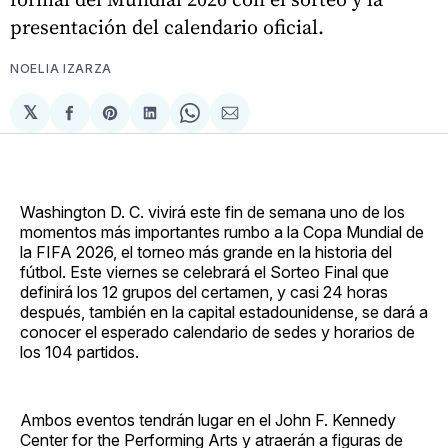
presentación del calendario oficial.
NOELIA IZARZA
𝕏
Compartir
Share
Compartir
Share
Compartir
en
on
en
on
via
Facebook
Pinterest
LinkedIn
WhatsApp
Email
Washington D. C. vivirá este fin de semana uno de los
momentos más importantes rumbo a la Copa Mundial de
la FIFA 2026, el torneo más grande en la historia del
fútbol. Este viernes se celebrará el Sorteo Final que
definirá los 12 grupos del certamen, y casi 24 horas
después, también en la capital estadounidense, se dará a
conocer el esperado calendario de sedes y horarios de
los 104 partidos.
Ambos eventos tendrán lugar en el John F. Kennedy
Center for the Performing Arts y atraerán a figuras de