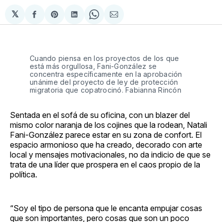
𝕏
Compartir
Share
Compartir
Share
Compartir
en
on
en
on
via
Facebook
Pinterest
LinkedIn
WhatsApp
Email
Cuando piensa en los proyectos de los que 
está más orgullosa, Fani-González se 
concentra específicamente en la aprobación 
unánime del proyecto de ley de protección 
migratoria que copatrocinó. Fabianna Rincón
Sentada en el sofá de su oficina, con un blazer del
mismo color naranja de los cojines que la rodean, Natali
Fani-González parece estar en su zona de confort. El
espacio armonioso que ha creado, decorado con arte
local y mensajes motivacionales, no da indicio de que se
trata de una líder que prospera en el caos propio de la
política.
“Soy el tipo de persona que le encanta empujar cosas
que son importantes, pero cosas que son un poco