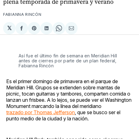
plena temporada de primavera y verano
FABIANNA RINCÓN
𝕏
Compartir
Share
Compartir
Share
Compartir
en
on
en
on
via
Facebook
Pinterest
LinkedIn
WhatsApp
Email
Así fue el último fin de semana en Meridian Hill 
antes de cierres por parte de un plan federal, 
Fabianna Rincón
Es el primer domingo de primavera en el parque de
Meridian Hill. Grupos se extienden sobre mantas de
picnic, tocan guitarras y tambores, comparten comida o
lanzan un frisbee. A lo lejos, se puede ver el Washington
Monument marcando la línea del meridiano
trazado por Thomas Jefferson
, que se busco ser el
punto medio de la ciudad y la nación.