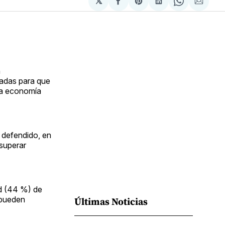
𝕏
Compartir
Share
Compartir
Share
Compa
en
on
en
on
via
Facebook
Pinterest
LinkedIn
WhatsApp
Email
n
iadas para que
la economía
 defendido, en
 superar
ad (44 %) de
 pueden
Últimas Noticias