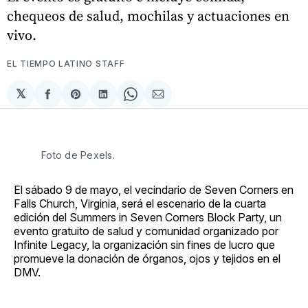
chequeos de salud, mochilas y actuaciones en
vivo.
EL TIEMPO LATINO STAFF
𝕏
Compartir
Share
Compartir
Share
Compartir
en
on
en
on
via
Facebook
Pinterest
LinkedIn
WhatsApp
Email
Foto de Pexels.
El sábado 9 de mayo, el vecindario de Seven Corners en
Falls Church, Virginia, será el escenario de la cuarta
edición del Summers in Seven Corners Block Party, un
evento gratuito de salud y comunidad organizado por
Infinite Legacy, la organización sin fines de lucro que
promueve la donación de órganos, ojos y tejidos en el
DMV.