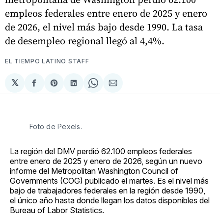
empleos federales entre enero de 2025 y enero
de 2026, el nivel más bajo desde 1990. La tasa
de desempleo regional llegó al 4,4%.
EL TIEMPO LATINO STAFF
𝕏
Compartir
Share
Compartir
Share
Compartir
en
on
en
on
via
Facebook
Pinterest
LinkedIn
WhatsApp
Email
Foto de Pexels. 
La región del DMV perdió 62.100 empleos federales
entre enero de 2025 y enero de 2026, según un nuevo
informe del Metropolitan Washington Council of
Governments (COG) publicado el martes. Es el nivel más
bajo de trabajadores federales en la región desde 1990,
el único año hasta donde llegan los datos disponibles del
Bureau of Labor Statistics.