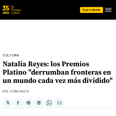
Suscríbete
CULTURA
Natalia Reyes: los Premios
Platino "derrumban fronteras en
un mundo cada vez más dividido"
EFE COMUNICA
𝕏
Compartir
Share
Compartir
Share
Compartir
en
on
en
on
via
Facebook
Pinterest
LinkedIn
WhatsApp
Email