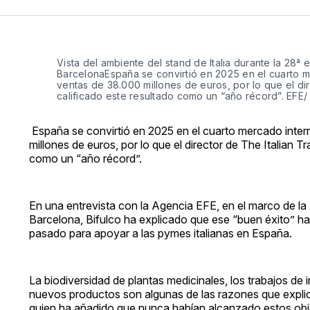
Vista del ambiente del stand de Italia durante la 28
BarcelonaEspaña se convirtió en 2025 en el cuarto mer
ventas de 38.000 millones de euros, por lo que el dir
calificado este resultado como un “año récord”. EFE/
España se convirtió en 2025 en el cuarto mercado intern
millones de euros, por lo que el director de The Italian 
como un “año récord”.
En una entrevista con la Agencia EFE, en el marco de la
Barcelona, Bifulco ha explicado que ese “buen éxito” ha s
pasado para apoyar a las pymes italianas en España.
La biodiversidad de plantas medicinales, los trabajos de
nuevos productos son algunas de las razones que explica
quien ha añadido que nunca habían alcanzado estos obj