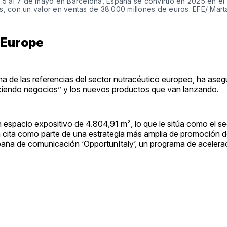
5 al 7 de mayo en Barcelona, España se convirtió en 2025 en el 
as, con un valor en ventas de 38.000 millones de euros. EFE/ Mar
 Europe
na de las referencias del sector nutracéutico europeo, ha ase
haciendo negocios” y los nuevos productos que van lanzando.
n espacio expositivo de 4.804,91 m², lo que le sitúa como el s
 cita como parte de una estrategia más amplia de promoción d
mpaña de comunicación ‘OpportunItaly’, un programa de acelera