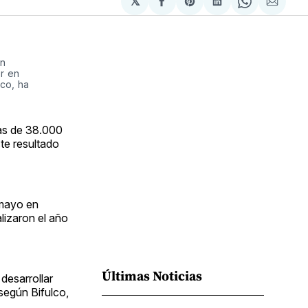
𝕏
Compartir
Share
Compartir
Share
Compa
en
on
en
on
via
Facebook
Pinterest
LinkedIn
WhatsApp
Email
n 
r en 
co, ha 
tas de 38.000
ste resultado
 mayo en
lizaron el año
Últimas Noticias
desarrollar
según Bifulco,