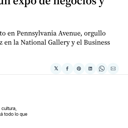
 un expo de negocios y
ito en Pennsylvania Avenue, orgullo
 en la National Gallery y el Business
𝕏
Compartir
Share
Compartir
Share
Compa
en
on
en
on
via
Facebook
Pinterest
LinkedIn
WhatsApp
Email
cultura,
tá todo lo que