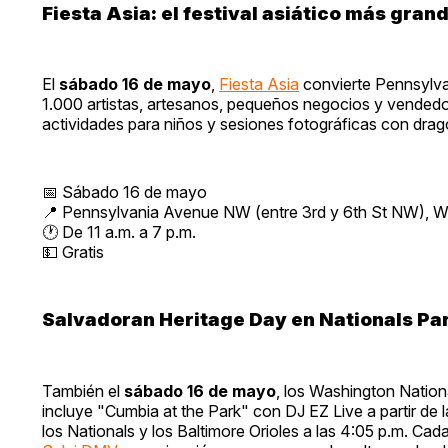
Fiesta Asia: el festival asiático más gra
El
sábado 16 de mayo
,
Fiesta Asia
convierte Pennsylvan
1.000 artistas, artesanos, pequeños negocios y vended
actividades para niños y sesiones fotográficas con drag
📅 Sábado 16 de mayo
📍 Pennsylvania Avenue NW (entre 3rd y 6th St NW), 
🕐 De 11 a.m. a 7 p.m.
💵 Gratis
Salvadoran Heritage Day en Nationals Pa
También el
sábado 16 de mayo
, los Washington Nation
incluye "Cumbia at the Park" con DJ EZ Live a partir de l
los Nationals y los Baltimore Orioles a las 4:05 p.m. Ca