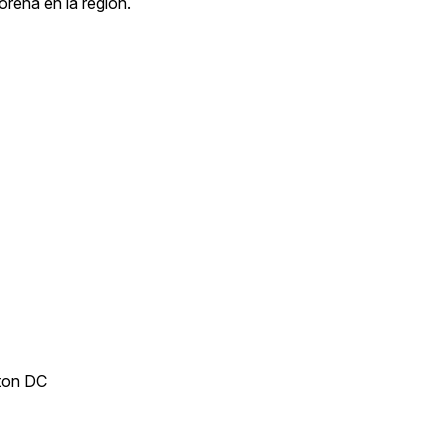
oreña en la región.
gton DC