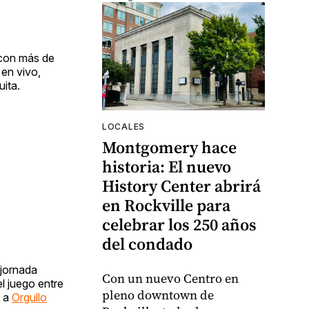
 con más de
en vivo,
ita.
LOCALES
Montgomery hace
historia: El nuevo
History Center abrirá
en Rockville para
celebrar los 250 años
del condado
 jornada
Con un nuevo Centro en
el juego entre
pleno downtown de
n a
Orgullo