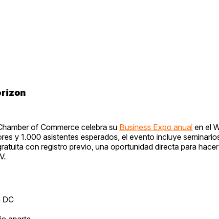
rizon
c Chamber of Commerce celebra su
Business Expo anual
en el W
es y 1.000 asistentes esperados, el evento incluye seminario
gratuita con registro previo, una oportunidad directa para hace
V.
n DC