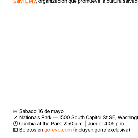
Salvi DMV
, organización que promueve la cultura salvad
📅 Sábado 16 de mayo
📍 Nationals Park — 1500 South Capitol St SE, Washin
🕐 Cumbia at the Park: 2:50 p.m. | Juego: 4:05 p.m.
💵 Boletos en
gofevo.com
(incluyen gorra exclusiva)