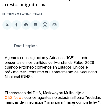
arrestos migratorios.
EL TIEMPO LATINO TEAM
𝕏
Compartir
Share
Compartir
Share
Compartir
en
on
en
on
via
Facebook
Pinterest
LinkedIn
WhatsApp
Email
Foto: Unsplash. 
Agentes de Inmigración y Aduanas (ICE) estarán
presentes en los partidos del Mundial de Fútbol 2026
cuando el torneo comience en Estados Unidos el
próximo mes, confirmó el Departamento de Seguridad
Nacional (DHS).
El secretario del DHS, Markwayne Mullin, dijo a
CBS News
que los agentes no estarán allí para "redadas
masivas de inmigración" sino para "hacer cumplir la ley".