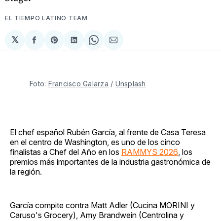
EL TIEMPO LATINO TEAM
𝕏
Compartir
Share
Compartir
Share
Compartir
en
on
en
on
via
Facebook
Pinterest
LinkedIn
WhatsApp
Email
Foto: 
Francisco Galarza
 / 
Unsplash
El chef español Rubén García, al frente de Casa Teresa
en el centro de Washington, es uno de los cinco
finalistas a Chef del Año en los
RAMMYS 2026
, los
premios más importantes de la industria gastronómica de
la región.
García compite contra Matt Adler (Cucina MORINI y
Caruso's Grocery), Amy Brandwein (Centrolina y