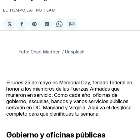
EL TIEMPO LATINO TEAM
𝕏
Compartir
Share
Compartir
Share
Compartir
en
on
en
on
via
Facebook
Pinterest
LinkedIn
WhatsApp
Email
Foto: 
Chad Madden
 / 
Unsplash
El lunes 25 de mayo es Memorial Day, feriado federal en
honor a los miembros de las Fuerzas Armadas que
murieron en servicio. Como cada año, oficinas de
gobierno, escuelas, bancos y varios servicios públicos
cerrarán en DC, Maryland y Virginia. Aquí va el desglose
completo para que planifiques tu semana.
Gobierno y oficinas públicas