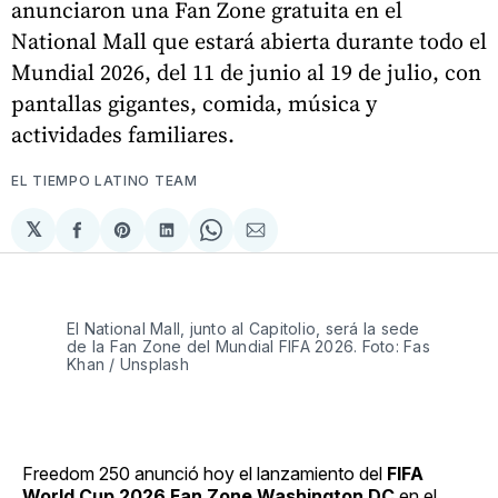
anunciaron una Fan Zone gratuita en el
National Mall que estará abierta durante todo el
Mundial 2026, del 11 de junio al 19 de julio, con
pantallas gigantes, comida, música y
actividades familiares.
EL TIEMPO LATINO TEAM
𝕏
Compartir
Share
Compartir
Share
Compartir
en
on
en
on
via
Facebook
Pinterest
LinkedIn
WhatsApp
Email
El National Mall, junto al Capitolio, será la sede 
de la Fan Zone del Mundial FIFA 2026. Foto: Fas 
Khan / Unsplash
Freedom 250 anunció hoy el lanzamiento del
FIFA
World Cup 2026 Fan Zone Washington DC
en el