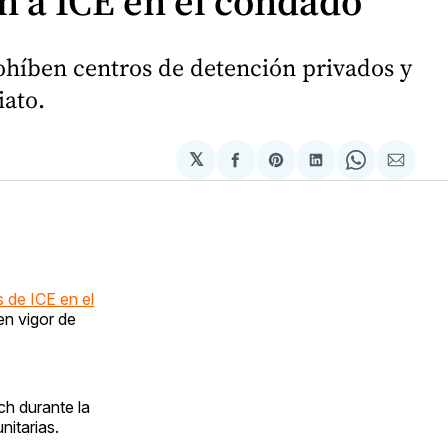
n a ICE en el condado
ohíben centros de detención privados y
iato.
𝕏
Compartir
Share
Compartir
Share
Compa
en
on
en
on
via
Facebook
Pinterest
LinkedIn
WhatsApp
Email
s de ICE en el
en vigor de
ch durante la
itarias.