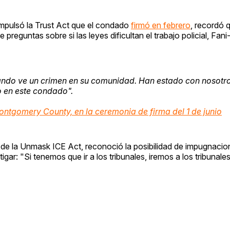
impulsó la Trust Act que el condado
firmó en febrero
, recordó 
reguntas sobre si las leyes dificultan el trabajo policial, Fan
uando ve un crimen en su comunidad. Han estado con nosotr
 en este condado".
ontgomery County, en la ceremonia de firma del 1 de junio
r de la Unmask ICE Act, reconoció la posibilidad de impugnacio
igar: "Si tenemos que ir a los tribunales, iremos a los tribunale