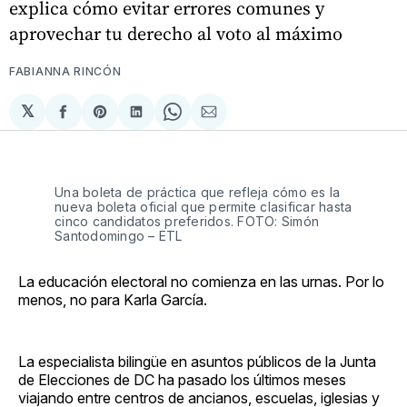
explica cómo evitar errores comunes y
aprovechar tu derecho al voto al máximo
FABIANNA RINCÓN
𝕏
Compartir
Share
Compartir
Share
Compartir
en
on
en
on
via
Facebook
Pinterest
LinkedIn
WhatsApp
Email
Una boleta de práctica que refleja cómo es la 
nueva boleta oficial que permite clasificar hasta 
cinco candidatos preferidos. FOTO: Simón 
Santodomingo – ETL
La educación electoral no comienza en las urnas. Por lo
menos, no para Karla García.
La especialista bilingüe en asuntos públicos de la Junta
de Elecciones de DC ha pasado los últimos meses
viajando entre centros de ancianos, escuelas, iglesias y