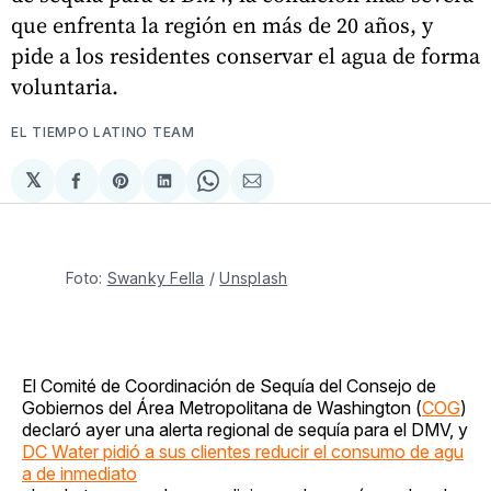
que enfrenta la región en más de 20 años, y
pide a los residentes conservar el agua de forma
voluntaria.
EL TIEMPO LATINO TEAM
𝕏
Compartir
Share
Compartir
Share
Compartir
en
on
en
on
via
Facebook
Pinterest
LinkedIn
WhatsApp
Email
Foto: 
Swanky Fella
 / 
Unsplash
El Comité de Coordinación de Sequía del Consejo de
Gobiernos del Área Metropolitana de Washington (
COG
)
declaró ayer una alerta regional de sequía para el DMV, y
DC Water pidió a sus clientes reducir el consumo de agu
a de inmediato