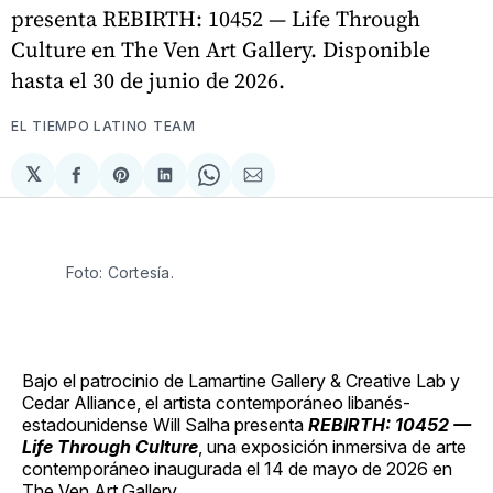
presenta REBIRTH: 10452 — Life Through
Culture en The Ven Art Gallery. Disponible
hasta el 30 de junio de 2026.
EL TIEMPO LATINO TEAM
𝕏
Compartir
Share
Compartir
Share
Compartir
en
on
en
on
via
Facebook
Pinterest
LinkedIn
WhatsApp
Email
Foto: Cortesía. 
Bajo el patrocinio de Lamartine Gallery & Creative Lab y
Cedar Alliance, el artista contemporáneo libanés-
estadounidense Will Salha presenta
REBIRTH: 10452 —
Life Through Culture
, una exposición inmersiva de arte
contemporáneo inaugurada el 14 de mayo de 2026 en
The Ven Art Gallery.