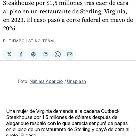
Steakhouse por $1,5 millones tras caer de cara
al piso en un restaurante de Sterling, Virginia,
en 2023. El caso pasó a corte federal en mayo de
2026.
EL TIEMPO LATINO TEAM
𝕏
Compartir
Share
Compartir
Share
Compartir
en
on
en
on
via
Facebook
Pinterest
LinkedIn
WhatsApp
Email
Foto: 
Nahima Aparicio
 / 
Unsplash
Una mujer de Virginia demanda a la cadena Outback
Steakhouse por 1,5 millones de dólares después de
alegar que resbaló con lo que parecía ser puré de papas
en el piso de un restaurante de Sterling y cayó de cara al
suelo. El caso,