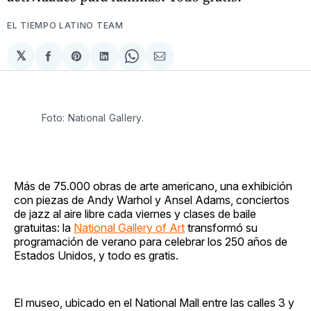
EL TIEMPO LATINO TEAM
𝕏
Compartir
Share
Compartir
Share
Compartir
en
on
en
on
via
Facebook
Pinterest
LinkedIn
WhatsApp
Email
Foto: National Gallery. 
Más de 75.000 obras de arte americano, una exhibición
con piezas de Andy Warhol y Ansel Adams, conciertos
de jazz al aire libre cada viernes y clases de baile
gratuitas: la
National Gallery of Art
transformó su
programación de verano para celebrar los 250 años de
Estados Unidos, y todo es gratis.
El museo, ubicado en el National Mall entre las calles 3 y