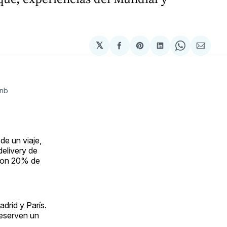
𝕏
Compartir
Share
Compartir
Share
Compa
en
on
en
on
via
Facebook
Pinterest
LinkedIn
WhatsApp
Email
bnb
de un viaje,
 delivery de
 con 20% de
drid y París.
reserven un