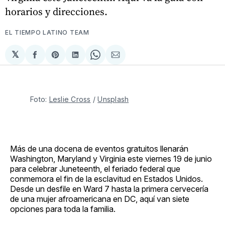
horarios y direcciones.
EL TIEMPO LATINO TEAM
𝕏
Compartir
Share
Compartir
Share
Compartir
en
on
en
on
via
Facebook
Pinterest
LinkedIn
WhatsApp
Email
Foto: 
Leslie Cross
 / 
Unsplash
Más de una docena de eventos gratuitos llenarán
Washington, Maryland y Virginia este viernes 19 de junio
para celebrar Juneteenth, el feriado federal que
conmemora el fin de la esclavitud en Estados Unidos.
Desde un desfile en Ward 7 hasta la primera cervecería
de una mujer afroamericana en DC, aquí van siete
opciones para toda la familia.