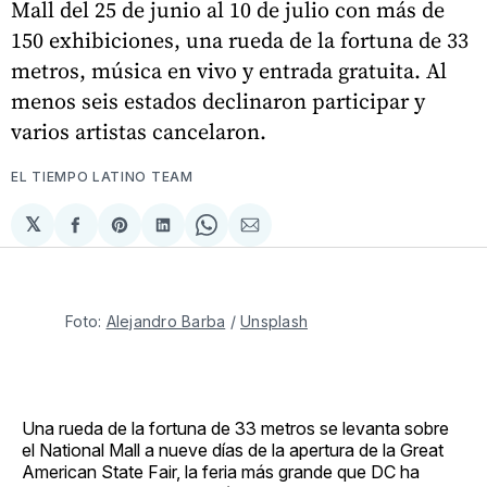
Mall del 25 de junio al 10 de julio con más de
150 exhibiciones, una rueda de la fortuna de 33
metros, música en vivo y entrada gratuita. Al
menos seis estados declinaron participar y
varios artistas cancelaron.
EL TIEMPO LATINO TEAM
𝕏
Compartir
Share
Compartir
Share
Compartir
en
on
en
on
via
Facebook
Pinterest
LinkedIn
WhatsApp
Email
Foto: 
Alejandro Barba
 / 
Unsplash
Una rueda de la fortuna de 33 metros se levanta sobre
el National Mall a nueve días de la apertura de la Great
American State Fair, la feria más grande que DC ha