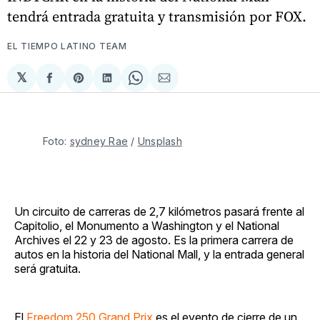
tendrá entrada gratuita y transmisión por FOX.
EL TIEMPO LATINO TEAM
𝕏
Compartir
Share
Compartir
Share
Compartir
en
on
en
on
via
Facebook
Pinterest
LinkedIn
WhatsApp
Email
Foto: 
sydney Rae
 / 
Unsplash
Un circuito de carreras de 2,7 kilómetros pasará frente al
Capitolio, el Monumento a Washington y el National
Archives el 22 y 23 de agosto. Es la primera carrera de
autos en la historia del National Mall, y la entrada general
será gratuita.
El
Freedom 250 Grand Prix
es el evento de cierre de un