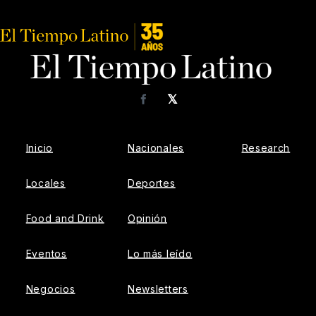
𝕏
Facebook
Inicio
Nacionales
Research
Locales
Deportes
Food and Drink
Opinión
Eventos
Lo más leído
Negocios
Newsletters