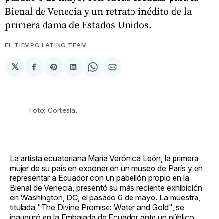
Bienal de Venecia y un retrato inédito de la
primera dama de Estados Unidos.
EL TIEMPO LATINO TEAM
𝕏
Compartir
Share
Compartir
Share
Compartir
en
on
en
on
via
Facebook
Pinterest
LinkedIn
WhatsApp
Email
Foto: Cortesía. 
La artista ecuatoriana María Verónica León, la primera
mujer de su país en exponer en un museo de París y en
representar a Ecuador con un pabellón propio en la
Bienal de Venecia, presentó su más reciente exhibición
en Washington, DC, el pasado 6 de mayo. La muestra,
titulada "The Divine Promise: Water and Gold", se
inauguró en la Embajada de Ecuador ante un público