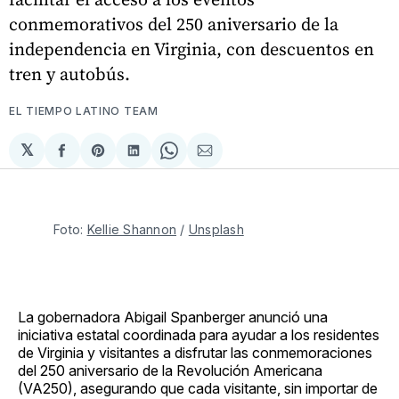
conmemorativos del 250 aniversario de la
independencia en Virginia, con descuentos en
tren y autobús.
EL TIEMPO LATINO TEAM
𝕏
Compartir
Share
Compartir
Share
Compartir
en
on
en
on
via
Facebook
Pinterest
LinkedIn
WhatsApp
Email
Foto: 
Kellie Shannon
 / 
Unsplash
La gobernadora Abigail Spanberger anunció una
iniciativa estatal coordinada para ayudar a los residentes
de Virginia y visitantes a disfrutar las conmemoraciones
del 250 aniversario de la Revolución Americana
(VA250), asegurando que cada visitante, sin importar de