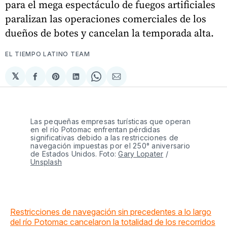
para el mega espectáculo de fuegos artificiales
paralizan las operaciones comerciales de los
dueños de botes y cancelan la temporada alta.
EL TIEMPO LATINO TEAM
𝕏
Compartir
Share
Compartir
Share
Compartir
en
on
en
on
via
Facebook
Pinterest
LinkedIn
WhatsApp
Email
Las pequeñas empresas turísticas que operan 
en el río Potomac enfrentan pérdidas 
significativas debido a las restricciones de 
navegación impuestas por el 250° aniversario 
de Estados Unidos. Foto: 
Gary Lopater
 / 
Unsplash
Restricciones de navegación sin precedentes a lo largo
del río Potomac cancelaron la totalidad de los recorridos