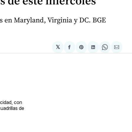
s de este miércoles
s en Maryland, Virginia y DC. BGE
𝕏
Compartir
Share
Compartir
Share
Compa
en
on
en
on
via
Facebook
Pinterest
LinkedIn
WhatsApp
Email
icidad, con
uadrillas de