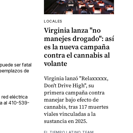
LOCALES
Virginia lanza "no
manejes drogado": así
es la nueva campaña
contra el cannabis al
volante
puede ser fatal
 reemplazos de
Virginia lanzó "Relaxxxxx,
Don't Drive High", su
primera campaña contra
 red eléctrica
manejar bajo efecto de
ma al 410-539-
cannabis, tras 117 muertes
viales vinculadas a la
sustancia en 2025.
EL TIEMPO LATINO TEAM