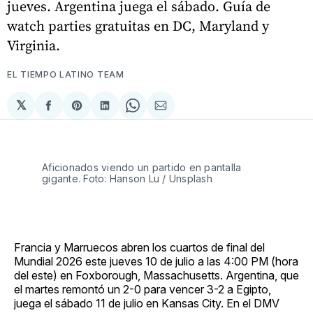
jueves. Argentina juega el sábado. Guía de
watch parties gratuitas en DC, Maryland y
Virginia.
EL TIEMPO LATINO TEAM
𝕏
Compartir
Share
Compartir
Share
Compartir
en
on
en
on
via
Facebook
Pinterest
LinkedIn
WhatsApp
Email
Aficionados viendo un partido en pantalla
gigante. Foto: Hanson Lu / Unsplash
Francia y Marruecos abren los cuartos de final del
Mundial 2026 este jueves 10 de julio a las 4:00 PM (hora
del este) en Foxborough, Massachusetts. Argentina, que
el martes remontó un 2-0 para vencer 3-2 a Egipto,
juega el sábado 11 de julio en Kansas City. En el DMV