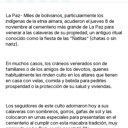
en
on
en
on
via
Facebook
Pinterest
LinkedIn
WhatsApp
Email
La Paz- Miles de bolivianos, particularmente los
indígenas de la etnia aimara, acudieron el jueves 8 de
noviembre al cementerio más grande de La Paz para
venerar a las calaveras de su propiedad, un antiguo ritual
conocido como la fiesta de las “Ñatitas” (chatas o sin
nariz).
En muchos casos, los cráneos venerados son de
familiares o de los amigos de los devotos, quienes
habitualmente les rinden culto en los altares que tienen
en casa con velas, comida y bebida para pedirles
prosperidad o la protección de su salud y viviendas.
Los seguidores de este culto adornaron hoy a sus
calaveras con sombreros, gorros, gafas de sol y las
colocaron en urnas especiales para presentarlas en el
cementerio al cumplir con esta macabra tradición, muy