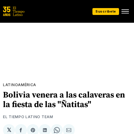
Suscríbete
LATINOAMÉRICA
Bolivia venera a las calaveras en
la fiesta de las "Ñatitas"
EL TIEMPO LATINO TEAM
𝕏
Compartir
Share
Compartir
Share
Compartir