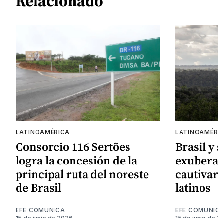
Relacionado
LATINOAMÉRICA
LATINOAMÉR
Consorcio 116 Sertões
Brasil y
logra la concesión de la
exubera
principal ruta del noreste
cautivar
de Brasil
latinos
EFE COMUNICA
EFE COMUNI
15 de junio de 2026
15 de junio de