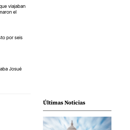
Facebook
Pinterest
LinkedIn
WhatsApp
Email
que viajaban
rmaron el
to por seis
e
staba Josué
Últimas Noticias