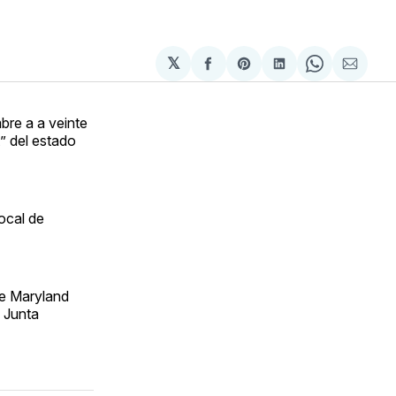
𝕏
Compartir
Share
Compartir
Share
Compa
en
on
en
on
via
Facebook
Pinterest
LinkedIn
WhatsApp
Email
bre a a veinte
” del estado
ocal de
de Maryland
 Junta