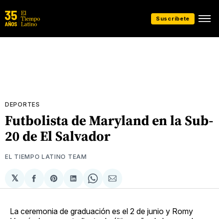
Suscríbete
DEPORTES
Futbolista de Maryland en la Sub-
20 de El Salvador
EL TIEMPO LATINO TEAM
𝕏
Compartir
Share
Compartir
Share
Compartir
en
on
en
on
via
Facebook
Pinterest
LinkedIn
WhatsApp
Email
La ceremonia de graduación es el 2 de junio y Romy