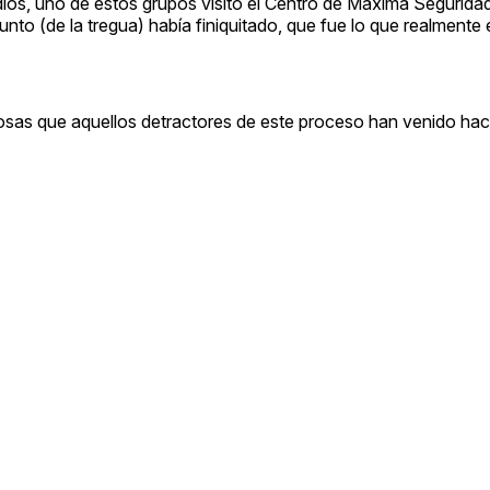
ios, uno de estos grupos visitó el Centro de Máxima Segurida
sunto (de la tregua) había finiquitado, que fue lo que realmente
osas que aquellos detractores de este proceso han venido ha