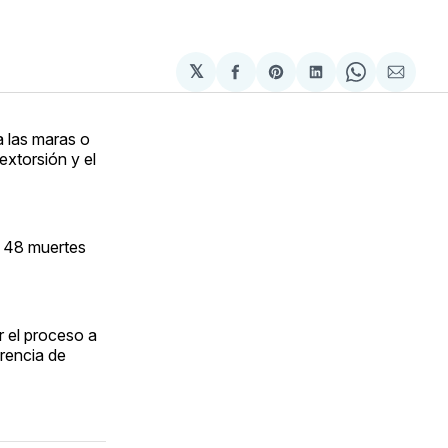
𝕏
Compartir
Share
Compartir
Share
Compa
en
on
en
on
via
Facebook
Pinterest
LinkedIn
WhatsApp
Email
 a las maras o
extorsión y el
on 48 muertes
 el proceso a
erencia de