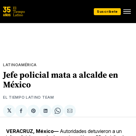
Suscríbete
LATINOAMÉRICA
Jefe policial mata a alcalde en
México
EL TIEMPO LATINO TEAM
𝕏
Compartir
Share
Compartir
Share
Compartir
en
on
en
on
via
Facebook
Pinterest
LinkedIn
WhatsApp
Email
VERACRUZ, México—
Autoridades detuvieron a un