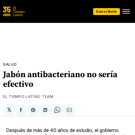
Suscríbete
SALUD
Jabón antibacteriano no sería
efectivo
EL TIEMPO LATINO TEAM
𝕏
Compartir
Share
Compartir
Share
Compartir
en
on
en
on
via
Facebook
Pinterest
LinkedIn
WhatsApp
Email
Después de más de 40 años de estudio, el gobierno