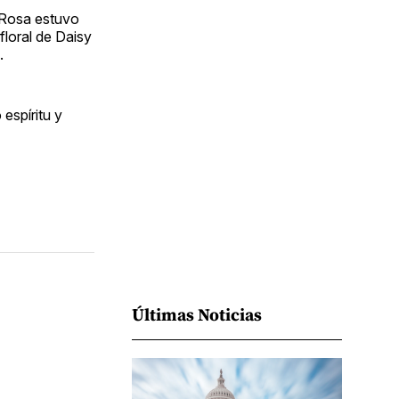
Facebook
Pinterest
LinkedIn
WhatsApp
Email
 Rosa estuvo
floral de Daisy
.
espíritu y
Últimas Noticias