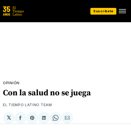
Suscríbete
OPINIÓN
Con la salud no se juega
EL TIEMPO LATINO TEAM
𝕏
Compartir
Share
Compartir
Share
Compartir
en
on
en
on
via