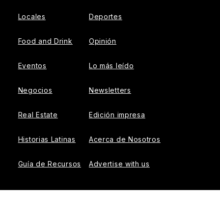
Locales
Deportes
Food and Drink
Opinión
Eventos
Lo más leído
Negocios
Newsletters
Real Estate
Edición impresa
Historias Latinas
Acerca de Nosotros
Guía de Recursos
Advertise with us
© 2026 El Tiempo Latino
{{!-- ADHESION AD CONTAINER --}}
{{!-- VIDEO SLIDER