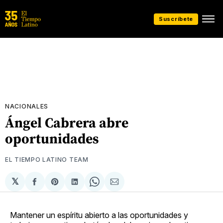
Suscríbete
NACIONALES
Ángel Cabrera abre
oportunidades
EL TIEMPO LATINO TEAM
𝕏
Compartir
Share
Compartir
Share
Compartir
en
on
en
on
via
Facebook
Pinterest
LinkedIn
WhatsApp
Email
Mantener un espíritu abierto a las oportunidades y